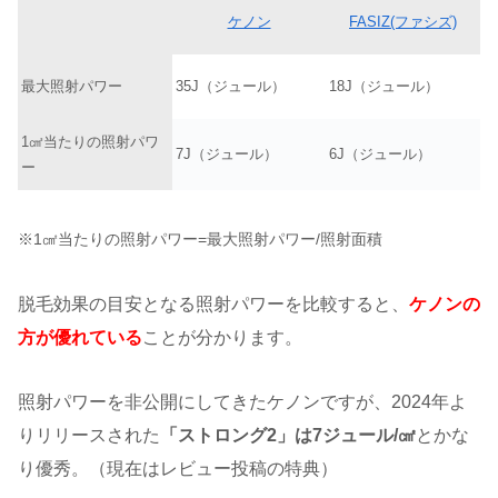
ケノン
FASIZ(ファシズ)
最大照射パワー
35J（ジュール）
18J（ジュール）
1㎠当たりの照射パワ
7J（ジュール）
6J（ジュール）
ー
※1㎠当たりの照射パワー=最大照射パワー/照射面積
脱毛効果の目安となる照射パワーを比較すると、
ケノンの
方が優れている
ことが分かります。
照射パワーを非公開にしてきたケノンですが、2024年よ
りリリースされた
「ストロング2」は7ジュール/㎠
とかな
り優秀。（現在はレビュー投稿の特典）