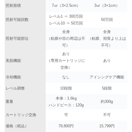
照射面積
7㎠（3×2.5cm）
3㎠（3×1cm）
レベル1 ⇒ 300万回
照射可能回数
50万回
レベル10 ⇒ 50万回
全身
全身
照射可能部位
（粘膜や目の周辺は不
（粘膜、頬骨より上は
可）
不可）
あり
美肌機能
（専用カートリッジに
あり
交換）
冷却機能
なし
アイシングケア機能
レベル調整
10段階
5段階
本体：1.6kg
重量
約300g
ハンドピース：120g
カートリッジ交換
可
不可
価格（税込）
79,800円
15,799円