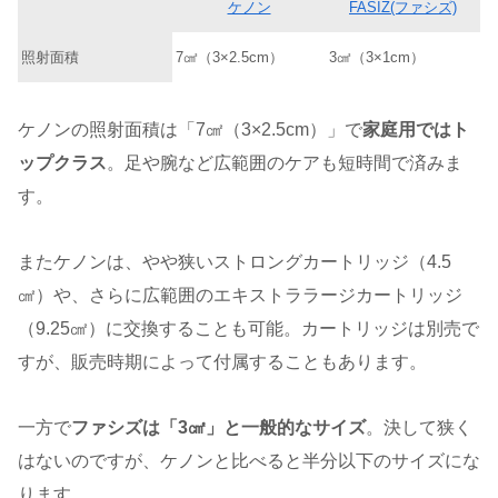
ケノン
FASIZ(ファシズ)
照射面積
7㎠（3×2.5cm）
3㎠（3×1cm）
ケノンの照射面積は「7㎠（3×2.5cm）」で
家庭用ではト
ップクラス
。足や腕など広範囲のケアも短時間で済みま
す。
またケノンは、やや狭いストロングカートリッジ（4.5
㎠）や、さらに広範囲のエキストララージカートリッジ
（9.25㎠）に交換することも可能。カートリッジは別売で
すが、販売時期によって付属することもあります。
一方で
ファシズは「3㎠」と一般的なサイズ
。決して狭く
はないのですが、ケノンと比べると半分以下のサイズにな
ります。